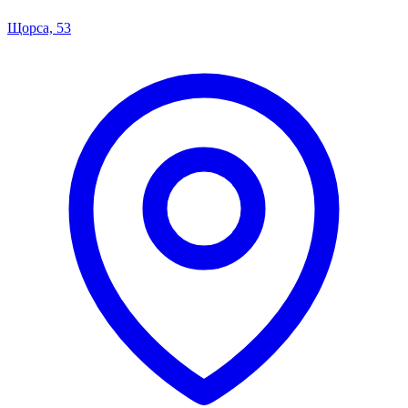
Щорса, 53