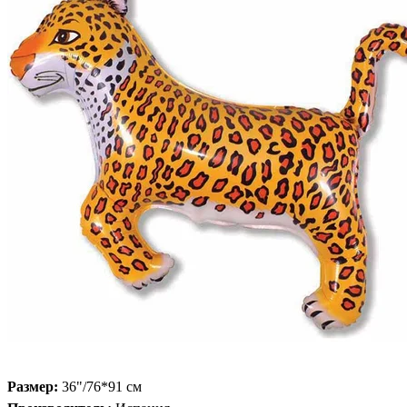
Размер:
36"/76*91 см