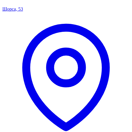
Щорса, 53