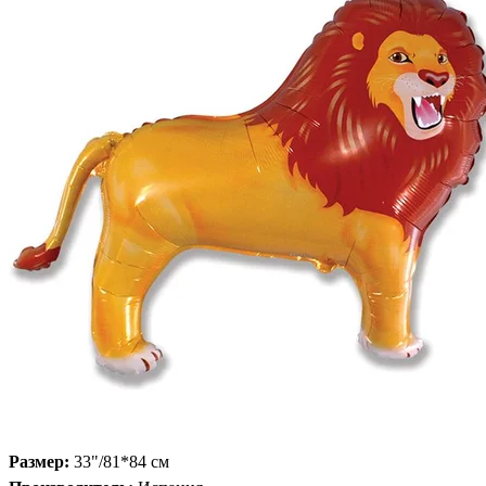
Размер:
33"/81*84 см