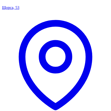
Щорса, 53