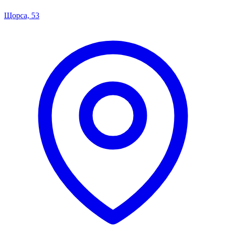
Щорса, 53