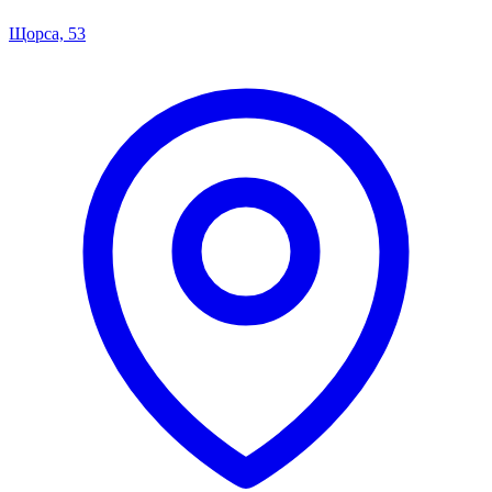
Щорса, 53