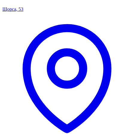
Щорса, 53