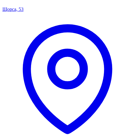
Щорса, 53