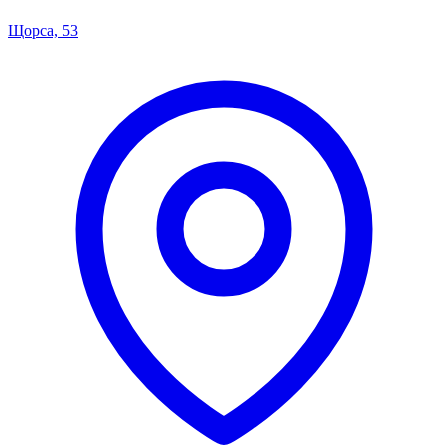
Щорса, 53