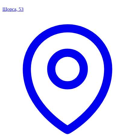
Щорса, 53