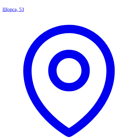
Щорса, 53