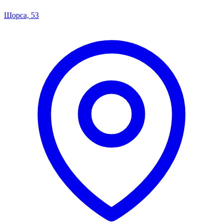
Щорса, 53