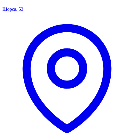
Щорса, 53