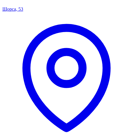
Щорса, 53