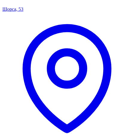
Щорса, 53