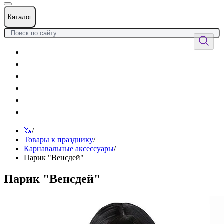
Каталог
Цветы
Воздушные шары
Подарки
Товары к празднику
Оформления
Услуги
🦄
/
Товары к празднику
/
Карнавальные аксессуары
/
Парик "Венсдей"
Парик "Венсдей"