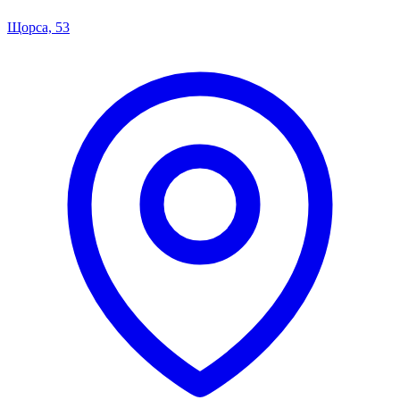
Щорса, 53