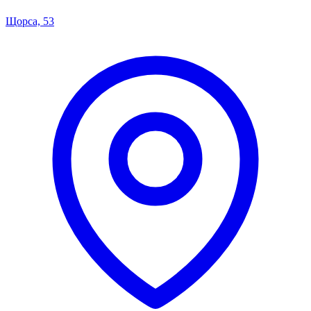
Щорса, 53