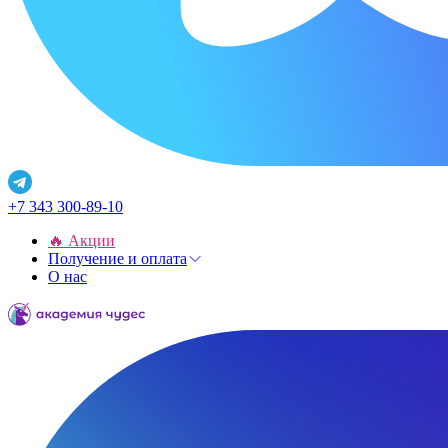
+7 343 300-89-10
🔥 Акции
Получение и оплата
О нас