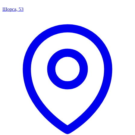
Щорса, 53