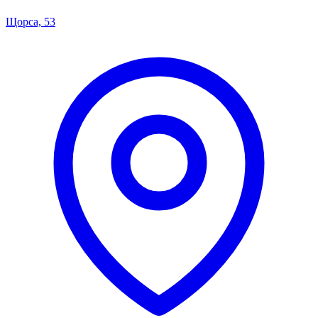
Щорса, 53