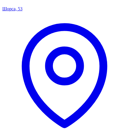
Щорса, 53