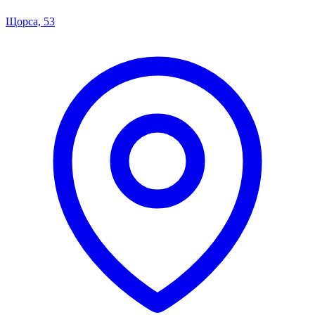
Щорса, 53