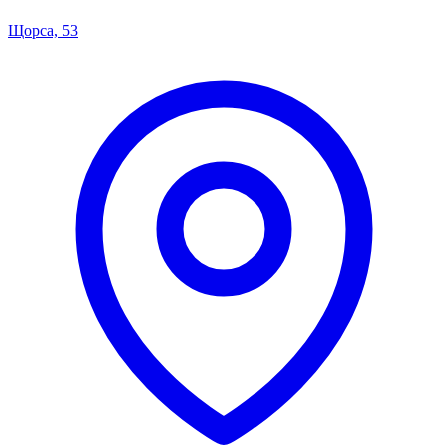
Щорса, 53