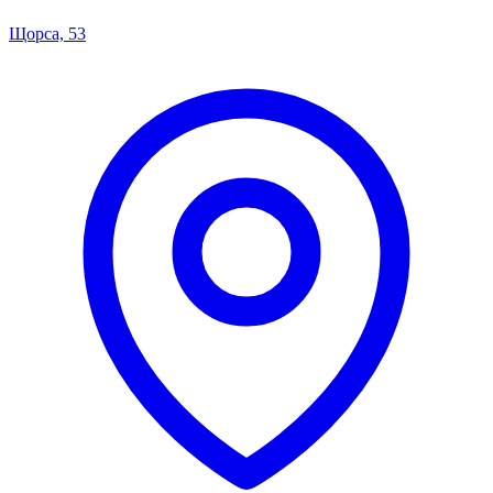
Щорса, 53