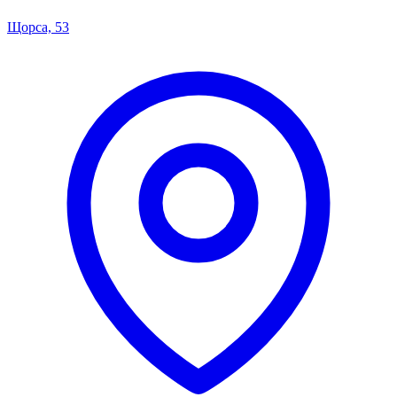
Щорса, 53