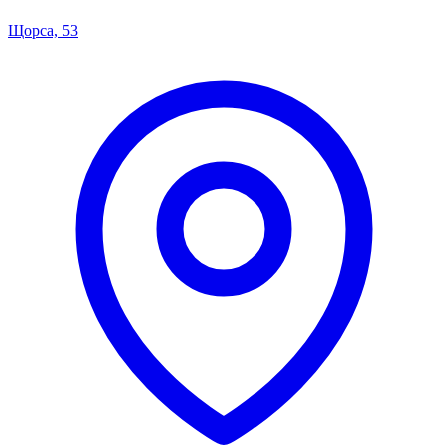
Щорса, 53