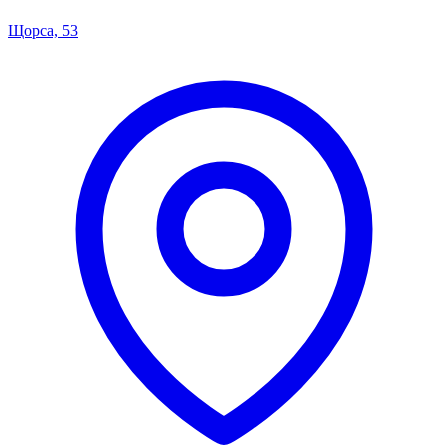
Щорса, 53