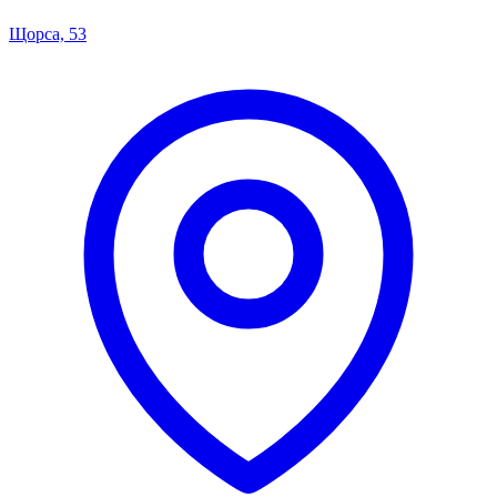
Щорса, 53