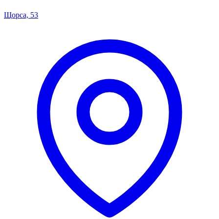
Щорса, 53