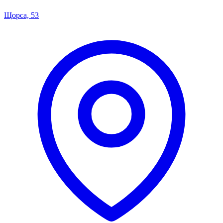
Щорса, 53