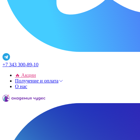
+7 343 300-89-10
🔥 Акции
Получение и оплата
О нас