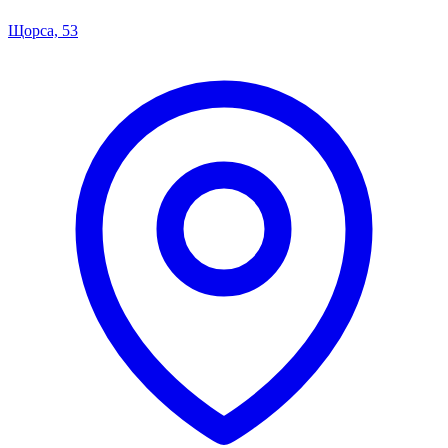
Щорса, 53