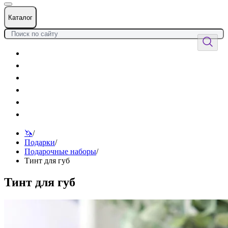
Каталог
Цветы
Воздушные шары
Подарки
Товары к празднику
Оформления
Услуги
🦄
/
Подарки
/
Подарочные наборы
/
Тинт для губ
Тинт для губ