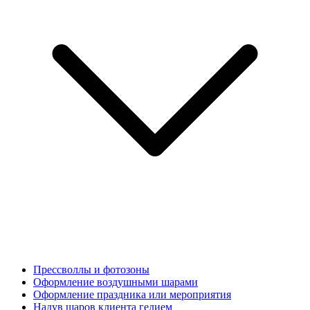
Прессволлы и фотозоны
Оформление воздушными шарами
Оформление праздника или мероприятия
Надув шаров клиента гелием