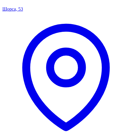
Щорса, 53