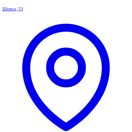
Щорса, 53