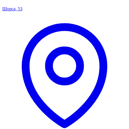
Щорса, 53