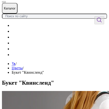
Каталог
Цветы
Воздушные шары
Подарки
Товары к празднику
Оформления
Услуги
🦄
/
Цветы
/
Букет "Квинсленд"
Букет "Квинсленд"