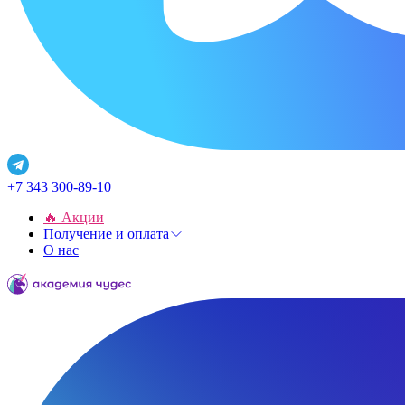
+7 343 300-89-10
🔥 Акции
Получение и оплата
О нас