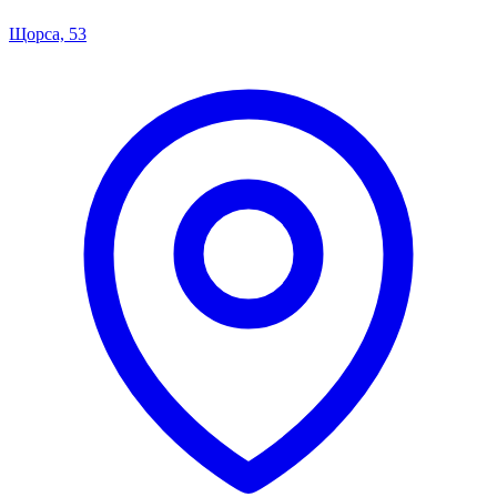
Щорса, 53