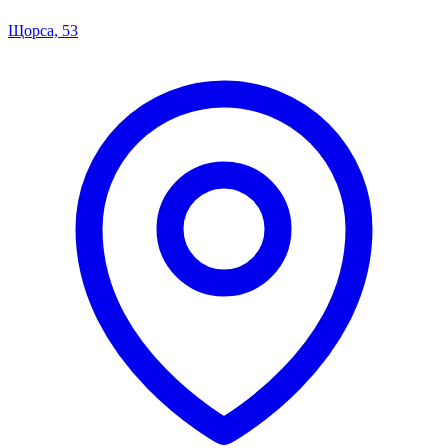
Щорса, 53