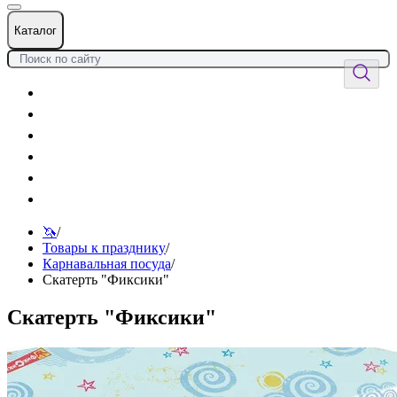
Каталог
Цветы
Воздушные шары
Подарки
Товары к празднику
Оформления
Услуги
🦄
/
Товары к празднику
/
Карнавальная посуда
/
Скатерть "Фиксики"
Скатерть "Фиксики"