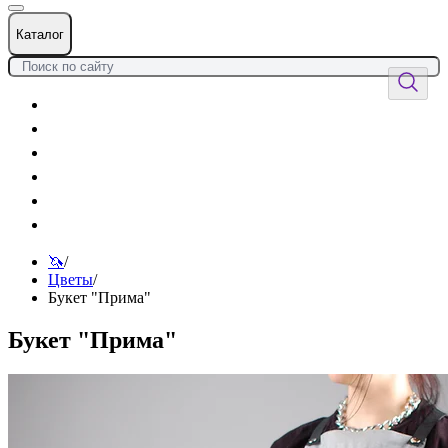
Каталог
Цветы
Воздушные шары
Подарки
Товары к празднику
Оформления
Услуги
🦄
/
Цветы
/
Букет "Прима"
Букет "Прима"