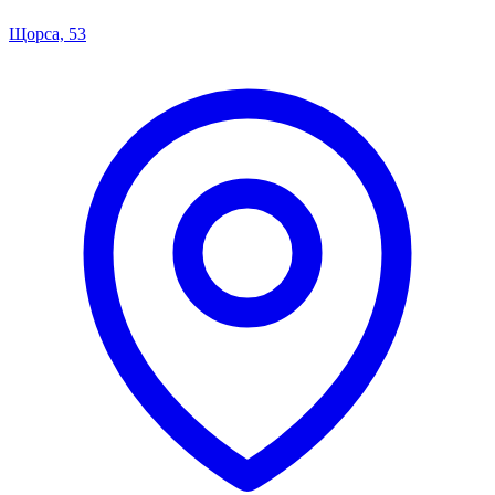
Щорса, 53