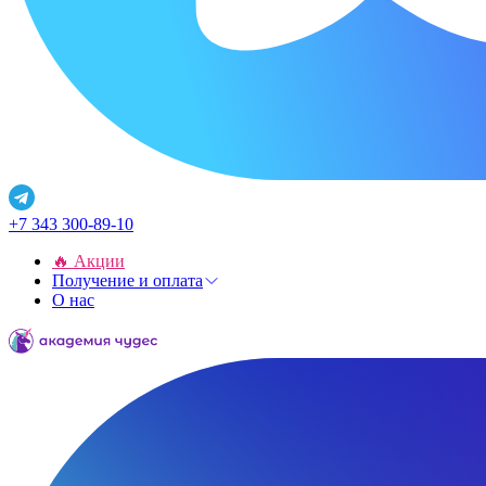
+7 343 300-89-10
🔥 Акции
Получение и оплата
О нас