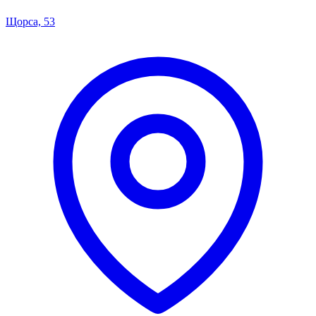
Щорса, 53