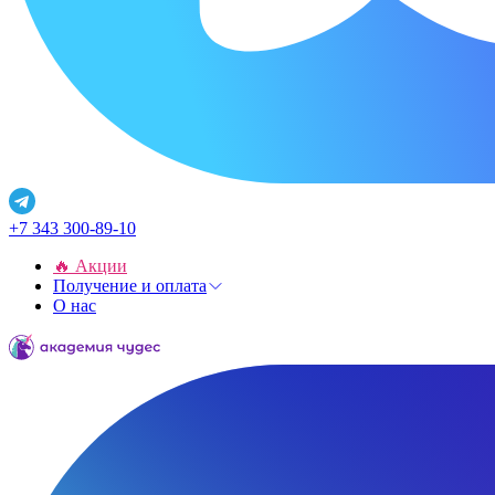
+7 343 300-89-10
🔥 Акции
Получение и оплата
О нас