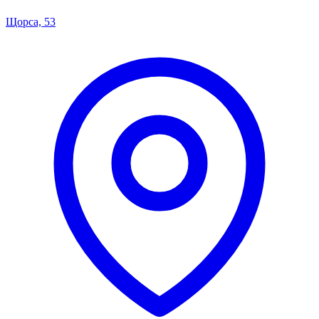
Щорса, 53