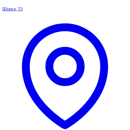
Щорса, 53