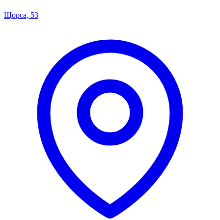
Щорса, 53