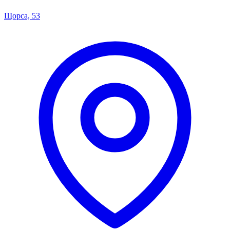
Щорса, 53