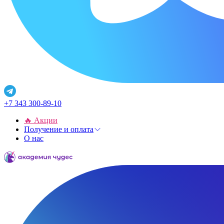
+7 343 300-89-10
🔥 Акции
Получение и оплата
О нас