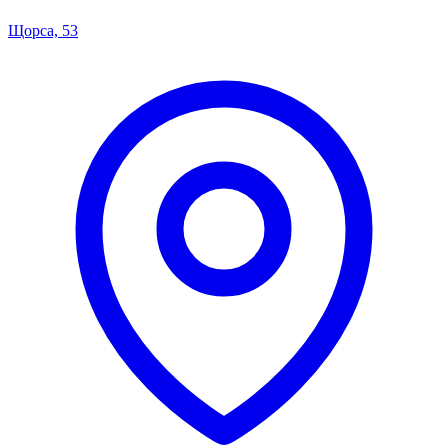
Щорса, 53