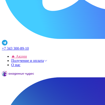
+7 343 300-89-10
🔥 Акции
Получение и оплата
О нас