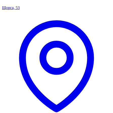
Щорса, 53