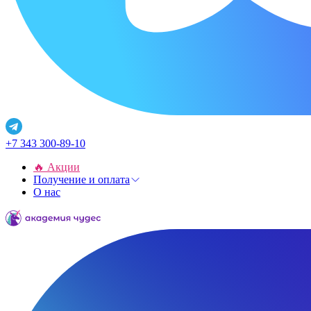
+7 343 300-89-10
🔥 Акции
Получение и оплата
О нас