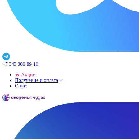
+7 343 300-89-10
🔥 Акции
Получение и оплата
О нас