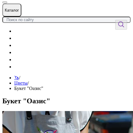
Каталог
Цветы
Воздушные шары
Подарки
Товары к празднику
Оформления
Услуги
🦄
/
Цветы
/
Букет "Оазис"
Букет "Оазис"