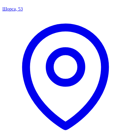
Щорса, 53