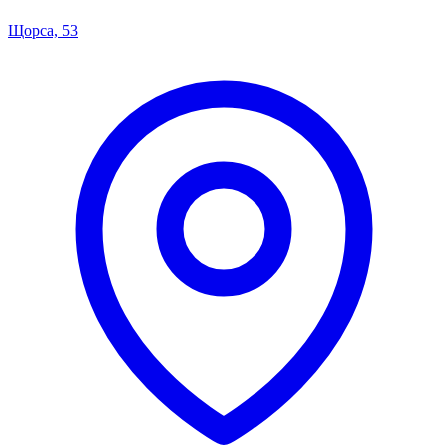
Щорса, 53