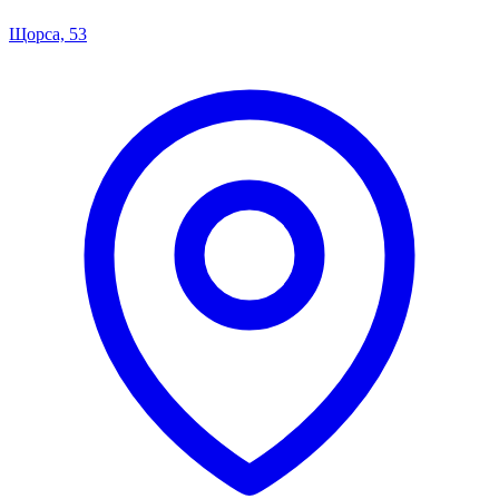
Щорса, 53