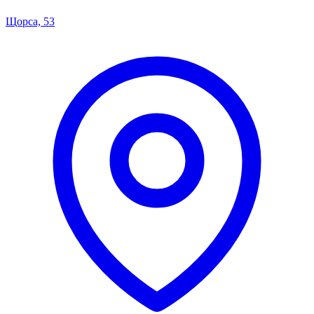
Щорса, 53