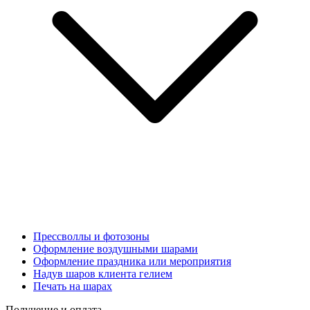
Прессволлы и фотозоны
Оформление воздушными шарами
Оформление праздника или мероприятия
Надув шаров клиента гелием
Печать на шарах
Получение и оплата