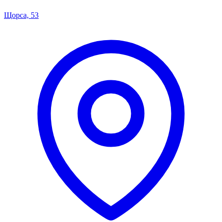
Щорса, 53