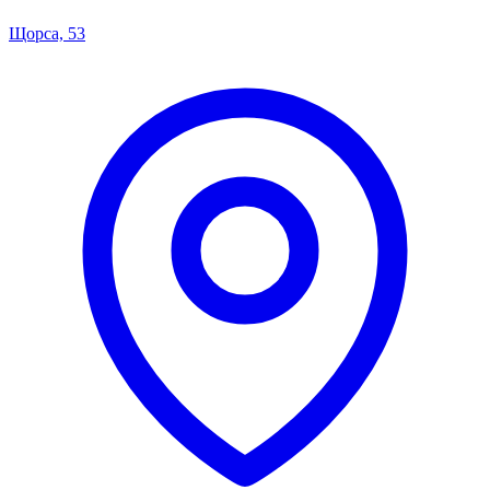
Щорса, 53