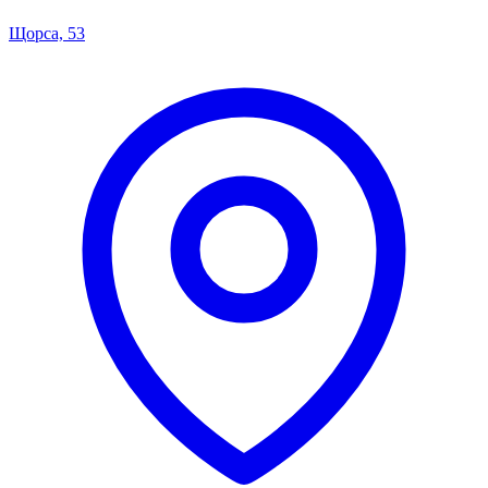
Щорса, 53