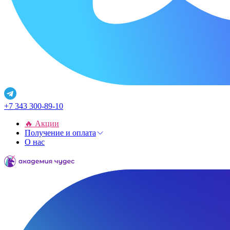
+7 343 300-89-10
🔥 Акции
Получение и оплата
О нас