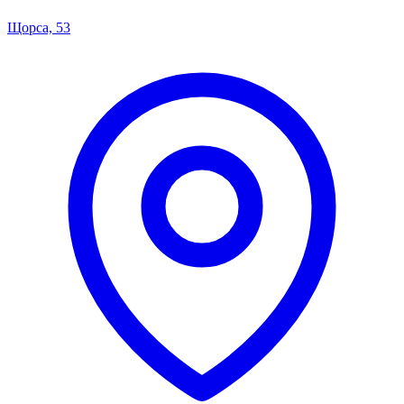
Щорса, 53